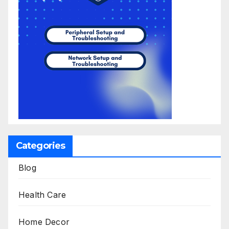
Categories
Blog
Health Care
Home Decor