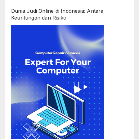
Dunia Judi Online di Indonesia: Antara
Keuntungan dan Risiko