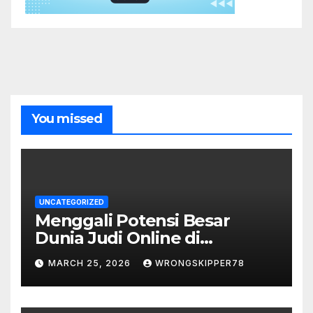
You missed
UNCATEGORIZED
Menggali Potensi Besar
Dunia Judi Online di
Indonesia
MARCH 25, 2026
WRONGSKIPPER78