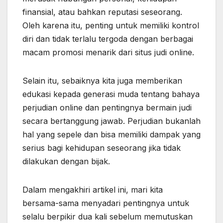
finansial, atau bahkan reputasi seseorang.
Oleh karena itu, penting untuk memiliki kontrol
diri dan tidak terlalu tergoda dengan berbagai
macam promosi menarik dari situs judi online.
Selain itu, sebaiknya kita juga memberikan
edukasi kepada generasi muda tentang bahaya
perjudian online dan pentingnya bermain judi
secara bertanggung jawab. Perjudian bukanlah
hal yang sepele dan bisa memiliki dampak yang
serius bagi kehidupan seseorang jika tidak
dilakukan dengan bijak.
Dalam mengakhiri artikel ini, mari kita
bersama-sama menyadari pentingnya untuk
selalu berpikir dua kali sebelum memutuskan