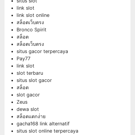
situs slot
link slot
link slot online
สล็อตเว็บตรง
Bronco Spirit
สล็อต
สล็อตเว็บตรง
situs gacor terpercaya
Pay77
link slot
slot terbaru
situs slot gacor
สล็อต
slot gacor
Zeus
dewa slot
สล็อตแตกง่่าย
gacha168 link alternatif
situs slot online terpercaya