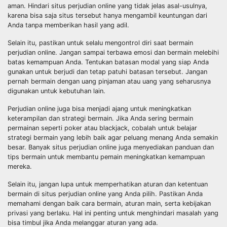
aman. Hindari situs perjudian online yang tidak jelas asal-usulnya,
karena bisa saja situs tersebut hanya mengambil keuntungan dari
Anda tanpa memberikan hasil yang adil.
Selain itu, pastikan untuk selalu mengontrol diri saat bermain
perjudian online. Jangan sampai terbawa emosi dan bermain melebihi
batas kemampuan Anda. Tentukan batasan modal yang siap Anda
gunakan untuk berjudi dan tetap patuhi batasan tersebut. Jangan
pernah bermain dengan uang pinjaman atau uang yang seharusnya
digunakan untuk kebutuhan lain.
Perjudian online juga bisa menjadi ajang untuk meningkatkan
keterampilan dan strategi bermain. Jika Anda sering bermain
permainan seperti poker atau blackjack, cobalah untuk belajar
strategi bermain yang lebih baik agar peluang menang Anda semakin
besar. Banyak situs perjudian online juga menyediakan panduan dan
tips bermain untuk membantu pemain meningkatkan kemampuan
mereka.
Selain itu, jangan lupa untuk memperhatikan aturan dan ketentuan
bermain di situs perjudian online yang Anda pilih. Pastikan Anda
memahami dengan baik cara bermain, aturan main, serta kebijakan
privasi yang berlaku. Hal ini penting untuk menghindari masalah yang
bisa timbul jika Anda melanggar aturan yang ada.